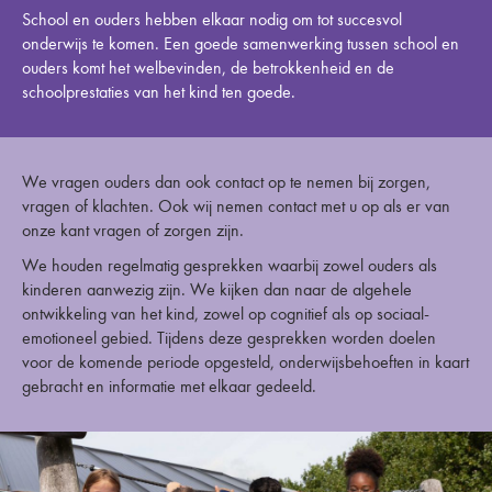
School en ouders hebben elkaar nodig om tot succesvol
onderwijs te komen. Een goede samenwerking tussen school en
ouders komt het welbevinden, de betrokkenheid en de
schoolprestaties van het kind ten goede.
We vragen ouders dan ook contact op te nemen bij zorgen,
vragen of klachten. Ook wij nemen contact met u op als er van
onze kant vragen of zorgen zijn.
We houden regelmatig gesprekken waarbij zowel ouders als
kinderen aanwezig zijn. We kijken dan naar de algehele
ontwikkeling van het kind, zowel op cognitief als op sociaal-
emotioneel gebied. Tijdens deze gesprekken worden doelen
voor de komende periode opgesteld, onderwijsbehoeften in kaart
gebracht en informatie met elkaar gedeeld.