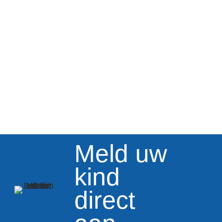
Meld uw
kind
direct